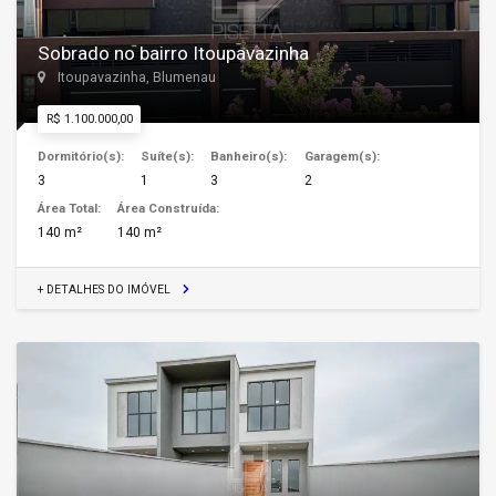
Sobrado no bairro Itoupavazinha
Itoupavazinha, Blumenau
R$ 1.100.000,00
Dormitório(s):
Suíte(s):
Banheiro(s):
Garagem(s):
3
1
3
2
Área Total:
Área Construída:
140 m²
140 m²
+ DETALHES DO IMÓVEL