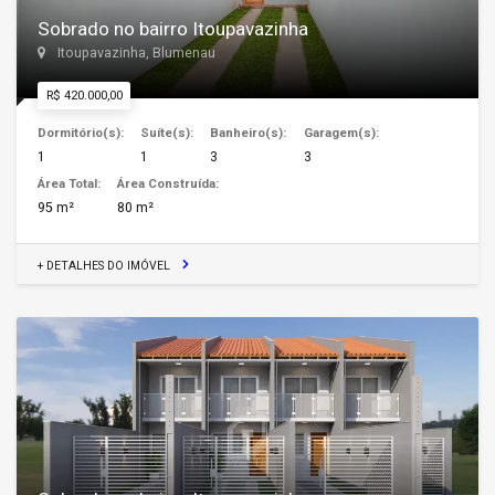
Sobrado no bairro Itoupavazinha
Itoupavazinha, Blumenau
R$ 420.000,00
Dormitório(s):
Suíte(s):
Banheiro(s):
Garagem(s):
1
1
3
3
Área Total:
Área Construída:
95 m²
80 m²
+ DETALHES DO IMÓVEL