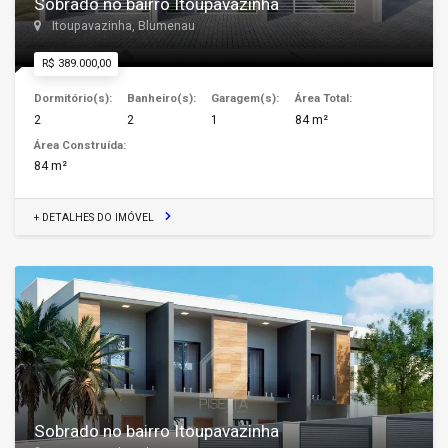
Sobrado no bairro Itoupavazinha
Itoupavazinha, Blumenau
R$ 389.000,00
Dormitório(s):
Banheiro(s):
Garagem(s):
Área Total:
2
2
1
84 m²
Área Construída:
84 m²
+ DETALHES DO IMÓVEL
Sobrado no bairro Itoupavazinha