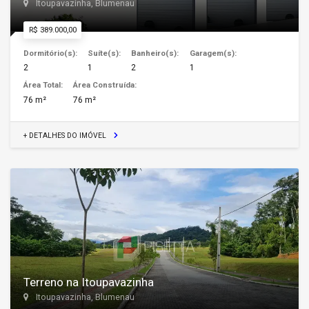
Itoupavazinha, Blumenau
R$ 389.000,00
Dormitório(s):
Suíte(s):
Banheiro(s):
Garagem(s):
2
1
2
1
Área Total:
Área Construída:
76 m²
76 m²
+ DETALHES DO IMÓVEL
Terreno na Itoupavazinha
Itoupavazinha, Blumenau