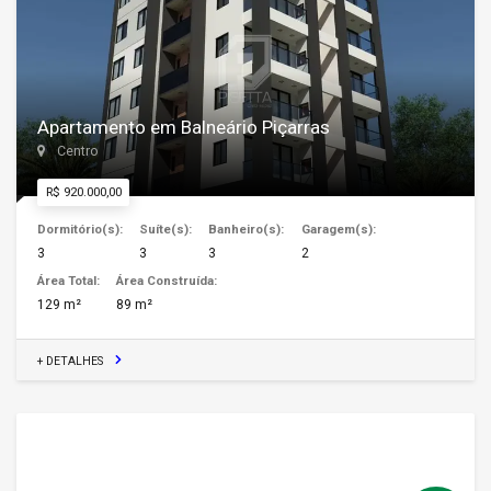
Apartamento em Balneário Piçarras
Centro
R$ 920.000,00
Dormitório(s):
Suíte(s):
Banheiro(s):
Garagem(s):
3
3
3
2
Área Total:
Área Construída:
129 m²
89 m²
+ DETALHES