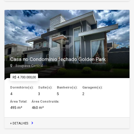
Casa no Condomínio fechado Golden Park
Itoupava Central
R$ 4.700.000,00
Dormitório(s):
Suíte(s):
Banheiro(s):
Garagem(s):
4
3
5
2
Área Total:
Área Construída:
495 m²
460 m²
+ DETALHES