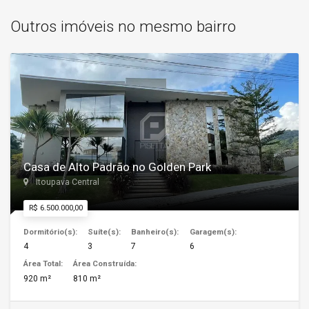
Outros imóveis no mesmo bairro
Casa de Alto Padrão no Golden Park
Itoupava Central
R$ 6.500.000,00
Dormitório(s):
Suíte(s):
Banheiro(s):
Garagem(s):
4
3
7
6
Área Total:
Área Construída:
920 m²
810 m²