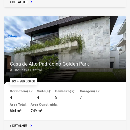
+ DETALHES
Casa de Alto Padrão no Golden Park
Itoupava Central
R$ 4.980.000,00
Dormitório(s):
Suíte(s):
Banheiro(s):
Garagem(s):
4
4
5
7
Área Total:
Área Construída:
804 m²
749 m²
+ DETALHES