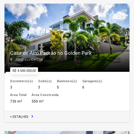
Casa de Alto Padrão no Golden Park
Itoupava Central
R$ 4.500.000,00
Dormitório(s):
Suíte(s):
Banheiro(s):
Garagem(s):
3
3
5
6
Área Total:
Área Construída:
736 m²
550 m²
+ DETALHES