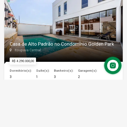
Casa de Alto Padrão no Condomínio Golden Park
Itoupava Central
R$ 4.290.000,00
Dormitório(s):
Suíte(s):
Banheiro(s):
Garagem(s):
3
1
3
2
Área Total:
Área Construída:
528 m²
491 m²
+ DETALHES