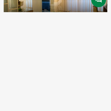
Apartamento próximo ao Centro
Itoupava Seca
R$ 705.931,69
Dormitório(s):
Suíte(s):
Banheiro(s):
Garagem(s):
3
3
4
2
Área Total:
Área Construída:
118 m²
82 m²
+ DETALHES