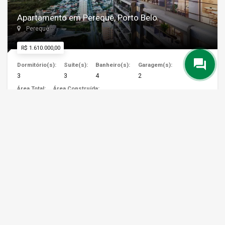
Apartamento em Perequê, Porto Belo
Perequê
R$ 1.610.000,00
Dormitório(s):
Suíte(s):
Banheiro(s):
Garagem(s):
3
3
4
2
Área Total:
Área Construída:
119 m²
119 m²
+ DETALHES