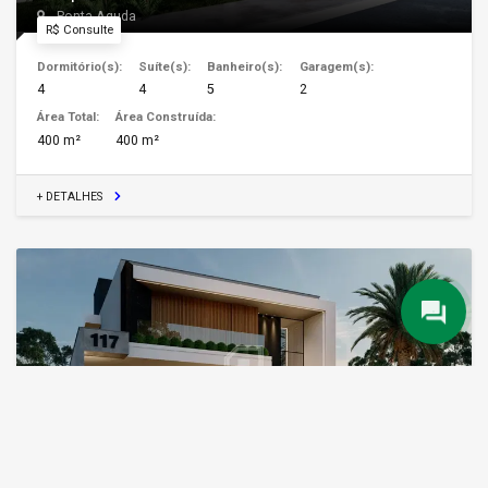
Ponta Aguda
R$ Consulte
Dormitório(s):
Suíte(s):
Banheiro(s):
Garagem(s):
4
4
5
2
Área Total:
Área Construída:
400 m²
400 m²
+ DETALHES
Casa Alto Padrão no Paysage Privilège Condomínio
Parque
Ponta Aguda