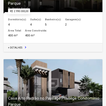
Parque
Ponta Aguda
R$ 2.990.000,00
Dormitório(s):
Suíte(s):
Banheiro(s):
Garagem(s):
4
4
5
2
Área Total:
Área Construída:
400 m²
400 m²
+ DETALHES
Casa Alto Padrão no Paysage Privilège Condomínio
Parque