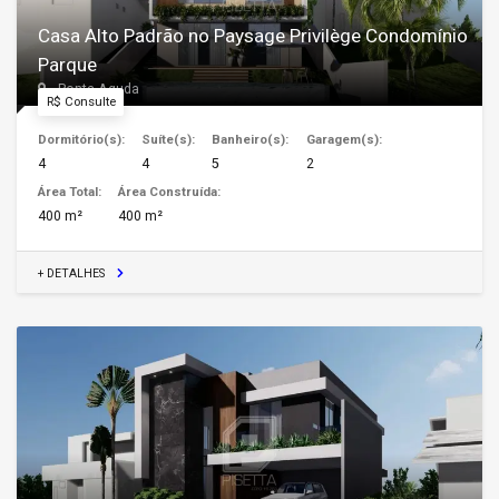
Casa Alto Padrão no Paysage Privilège Condomínio
Parque
Ponta Aguda
R$ Consulte
Dormitório(s):
Suíte(s):
Banheiro(s):
Garagem(s):
4
4
5
2
Área Total:
Área Construída:
400 m²
400 m²
+ DETALHES