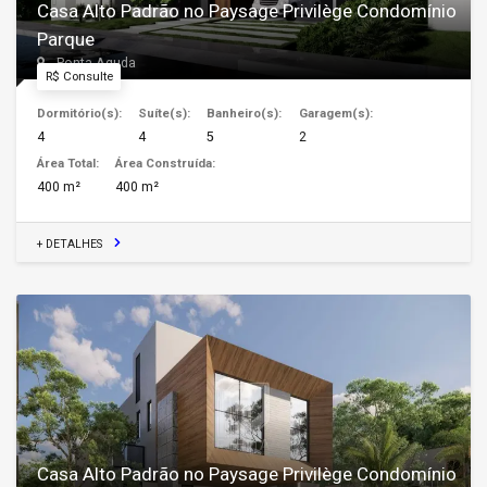
Casa Alto Padrão no Paysage Privilège Condomínio
Parque
Ponta Aguda
R$ Consulte
Dormitório(s):
Suíte(s):
Banheiro(s):
Garagem(s):
4
4
5
2
Área Total:
Área Construída:
400 m²
400 m²
+ DETALHES
Casa Alto Padrão no Paysage Privilège Condomínio