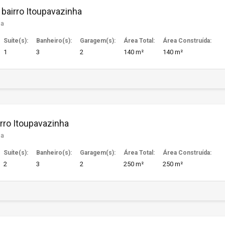
bairro Itoupavazinha
ha
Suíte(s):
Banheiro(s):
Garagem(s):
Área Total:
Área Construída:
1
3
2
140 m²
140 m²
rro Itoupavazinha
ha
Suíte(s):
Banheiro(s):
Garagem(s):
Área Total:
Área Construída:
2
3
2
250 m²
250 m²