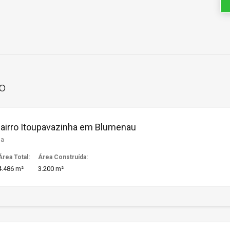
o
bairro Itoupavazinha em Blumenau
ha
Área Total:
Área Construída:
4.486 m²
3.200 m²