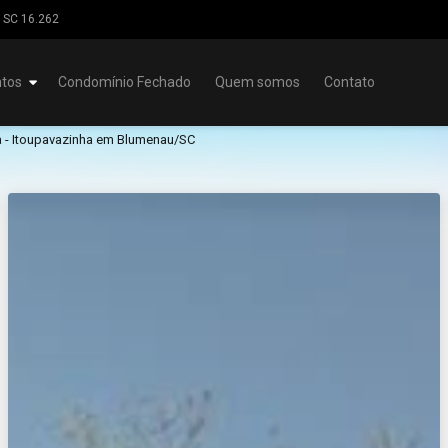
 SC 16.262
tos
Condomínio Fechado
Quem somos
Contato
a - Itoupavazinha em Blumenau/SC