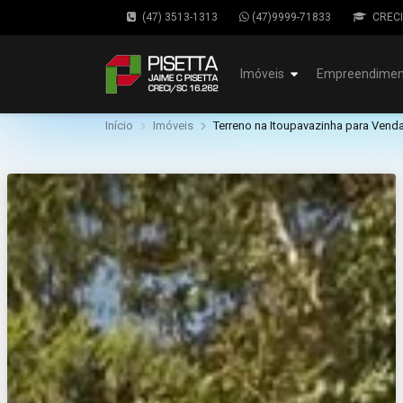
(47) 3513-1313
(47)9999-71833
CRECI
Imóveis
Empreendimen
Início
Imóveis
Terreno na Itoupavazinha para Vend