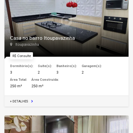
Casa no bairro Itoupavazinha
Itoupavazinha
R$ Consulte
Dormitório(s):
Suíte(s):
Banheiro(s):
Garagem(s):
3
2
3
2
Área Total:
Área Construída:
250 m²
250 m²
+ DETALHES