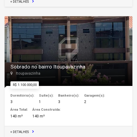
+ DETALHES
Sobrado no bairro Itoupavazinha
Itoupavazinha
R$ 1.100.000,00
Dormitório(s):
Suíte(s):
Banheiro(s):
Garagem(s):
3
1
3
2
Área Total:
Área Construída:
140 m²
140 m²
+ DETALHES