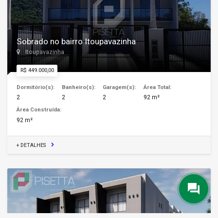
Sobrado no bairro Itoupavazinha
Itoupavazinha
R$ 449.000,00
Dormitório(s):
Banheiro(s):
Garagem(s):
Área Total:
2
2
2
92 m²
Área Construída:
92 m²
+ DETALHES