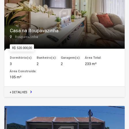
Casa na Itoupavazinha
Itoupavazinha
R$ 520.000,00
Dormitório(s):
Banheiro(s):
Garagem(s):
Área Total:
3
2
2
233 m²
Área Construída:
105 m²
+ DETALHES