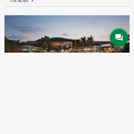
+ DETALHES
Terreno no Condomínio fechado Ponta da Vila
Parque
Ponta Aguda
R$ Consulte
Área Total:
621 m²
+ DETALHES